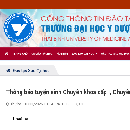
TRANG CHỦ
CƠ CẤU TỔ CHỨC
VĂN BẢN
ĐÀO TẠO ĐẠI HỌC
ĐÀO TẠO SAU ĐẠI HỌC
Đào tạo Sau đại học
Thông báo tuyển sinh Chuyên khoa cấp I, Chuyên 
Thứ ba - 31/03/2026 13:34
15.863
0