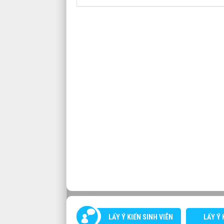
LẤY Ý KIẾN SINH VIÊN
LẤY Ý 