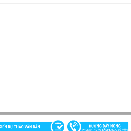
ĐƯỜNG DÂY NÓNG
KIẾN DỰ THẢO VĂN BẢN
PHONG/TRUNG TÂM/KHOA/BỘ MÔN