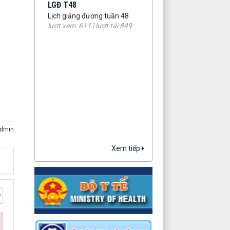
Lịch giảng đường tuần 48
lượt xem: 611 | lượt tải:849
dmin
Xem tiếp