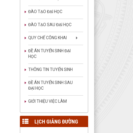
ĐÀO TẠO ĐẠI HỌC
ĐÀO TẠO SAU ĐẠI HỌC
LGĐ T04
Lịch giảng đường tuần 04
QUY CHẾ CÔNG KHAI
lượt xem: 80 | lượt tải:147
LGĐ T03
ĐỀ ÁN TUYỂN SINH ĐẠI
Lịch giảng đường tuần 03
HỌC
lượt xem: 1444 | lượt
tải:3871
THÔNG TIN TUYỂN SINH
LGĐ T02
Lịch giảng đường tuần 02
ĐỀ ÁN TUYỂN SINH SAU
lượt xem: 1196 | lượt
ĐẠI HỌC
tải:2579
GIỚI THIỆU VIỆC LÀM
LGT 01
Lịch giảng đường tuần 01
lượt xem: 1350 | lượt
tải:2737
LỊCH GIẢNG ĐƯỜNG
LGĐ T48