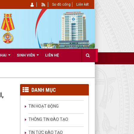
Sơ đồ cổng
Liên kết
KHAI
SINH VIÊN
LIÊN HỆ
DANH MỤC
I,
TIN HOẠT ĐỘNG
THÔNG TIN ĐÀO TẠO
TIN TỨC ĐÀO TẠO