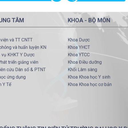
UNG TÂM
KHOA - BỘ MÔN
 viện và TT CNTT
Khoa Dược
phỏng và huấn luyện KN
Khoa YHCT
h vụ KHKT Y Dược
Khoa YTCC
hát triển giảng viên
Khoa Điều dưỡng
iên cứu Dân số & PTNT
Khối Lâm sàng
 học ứng dụng
Khoa Khoa học Y sinh
m Y Tế
Khoa Khoa học cơ bản