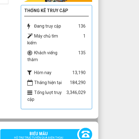
THỐNG KÊ TRUY CẬP
Đang truy cập
136
Máy chủ tìm
1
kiếm
Khách viếng
135
thăm
Hôm nay
13,190
Tháng hiện tại
184,290
Tổng lượt truy
3,346,029
cập
BIỂU MẪU
HỖ TRỢ TRỰC TUYẾN QUA ĐIỆN THOẠI