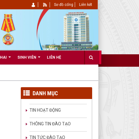
Sơ đồ cổng
Liên kết
KHAI
SINH VIÊN
LIÊN HỆ
DANH MỤC
TIN HOẠT ĐỘNG
THÔNG TIN ĐÀO TẠO
TIN TỨC ĐÀO TẠO