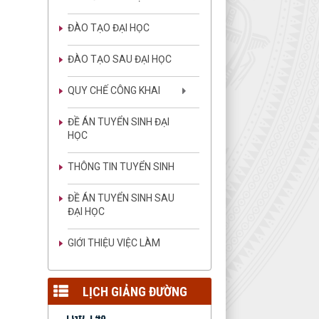
ĐÀO TẠO ĐẠI HỌC
LGĐ T04
ĐÀO TẠO SAU ĐẠI HỌC
Lịch giảng đường tuần 04
lượt xem: 112 | lượt tải:201
QUY CHẾ CÔNG KHAI
LGĐ T03
Lịch giảng đường tuần 03
ĐỀ ÁN TUYỂN SINH ĐẠI
lượt xem: 1456 | lượt
HỌC
tải:3895
THÔNG TIN TUYỂN SINH
LGĐ T02
Lịch giảng đường tuần 02
ĐỀ ÁN TUYỂN SINH SAU
lượt xem: 1202 | lượt
ĐẠI HỌC
tải:2591
LGT 01
GIỚI THIỆU VIỆC LÀM
Lịch giảng đường tuần 01
lượt xem: 1352 | lượt
tải:2741
LỊCH GIẢNG ĐƯỜNG
LGĐ T48
Lịch giảng đường tuần 48