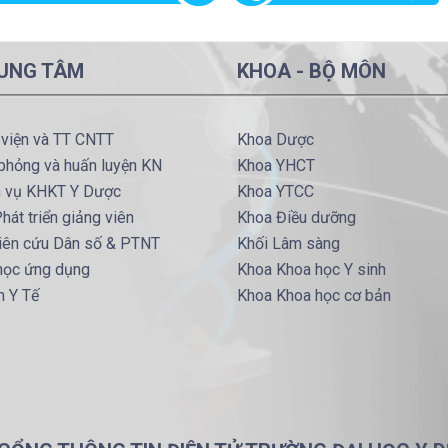
UNG TÂM
KHOA - BỘ MÔN
 viện và TT CNTT
Khoa Dược
phỏng và huấn luyện KN
Khoa YHCT
h vụ KHKT Y Dược
Khoa YTCC
hát triển giảng viên
Khoa Điều dưỡng
iên cứu Dân số & PTNT
Khối Lâm sàng
 học ứng dụng
Khoa Khoa học Y sinh
m Y Tế
Khoa Khoa học cơ bản