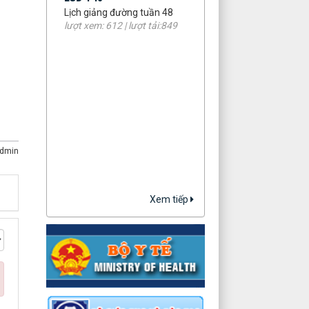
lượt xem: 612 | lượt tải:849
dmin
Xem tiếp