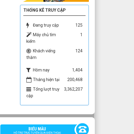
THỐNG KÊ TRUY CẬP
Đang truy cập
125
Máy chủ tìm
1
kiếm
Khách viếng
124
thăm
Hôm nay
1,404
Tháng hiện tại
200,468
Tổng lượt truy
3,362,207
cập
BIỂU MẪU
HỖ TRỢ TRỰC TUYẾN QUA ĐIỆN THOẠI