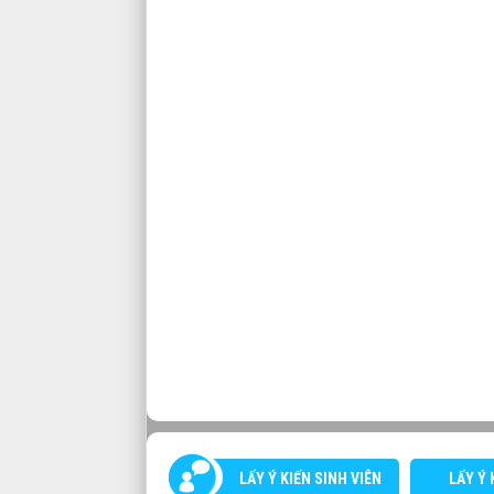
LẤY Ý KIẾN SINH VIÊN
LẤY Ý 