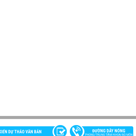
ĐƯỜNG DÂY NÓNG
KIẾN DỰ THẢO VĂN BẢN
PHONG/TRUNG TÂM/KHOA/BỘ MÔN