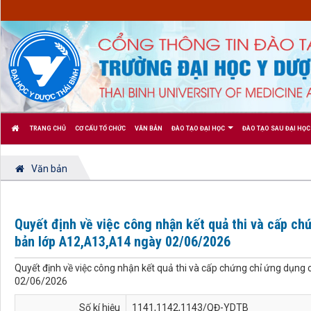
TRANG CHỦ
CƠ CẤU TỔ CHỨC
VĂN BẢN
ĐÀO TẠO ĐẠI HỌC
ĐÀO TẠO SAU ĐẠI HỌC
Văn bản
Quyết định về việc công nhận kết quả thi và cấp ch
bản lớp A12,A13,A14 ngày 02/06/2026
Quyết định về việc công nhận kết quả thi và cấp chứng chỉ ứng dụng
02/06/2026
Số kí hiệu
1141,1142,1143/QĐ-YDTB