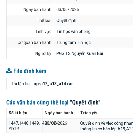
Ngày ban hành
03/06/2026
Thể loại
Quyết định
Lĩnh vực
Tin học văn phòng
Cơ quan ban hành
Trung tâm Tin học
Người ký
PGS.TS Nguyễn Xuân Bái
File đính kèm
Tải tập tin :
lop-a12_a13_a14.rar
Các văn bản cùng thể loại
"Quyết định"
Số kí hiệu
Ngày ban hành
Trích yếu
1447,1448,1449,1450/QĐ-
26/07/2026
Quyết định về việc công nhậ
YDTB
thông tin cơ bản lớp A19,A