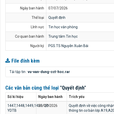
Ngày ban hành
07/07/2026
Thể loại
Quyết định
Lĩnh vực
Tin học văn phòng
Cơ quan ban hành
Trung tâm Tin học
Người ký
PGS.TS Nguyễn Xuân Bái
File đính kèm
Tải tập tin :
vu-van-dung-cct-hoc.rar
Các văn bản cùng thể loại
"Quyết định"
Số kí hiệu
Ngày ban hành
Trích yếu
1447,1448,1449,1450/QĐ-
26/07/2026
Quyết định về việc công nhậ
YDTB
thông tin cơ bản lớp A19,A