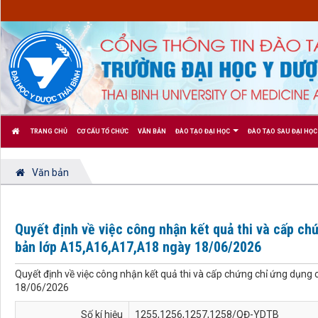
TRANG CHỦ
CƠ CẤU TỔ CHỨC
VĂN BẢN
ĐÀO TẠO ĐẠI HỌC
ĐÀO TẠO SAU ĐẠI HỌC
Văn bản
Quyết định về việc công nhận kết quả thi và cấp ch
bản lớp A15,A16,A17,A18 ngày 18/06/2026
Quyết định về việc công nhận kết quả thi và cấp chứng chỉ ứng dụng
18/06/2026
Số kí hiệu
1255,1256,1257,1258/QĐ-YDTB