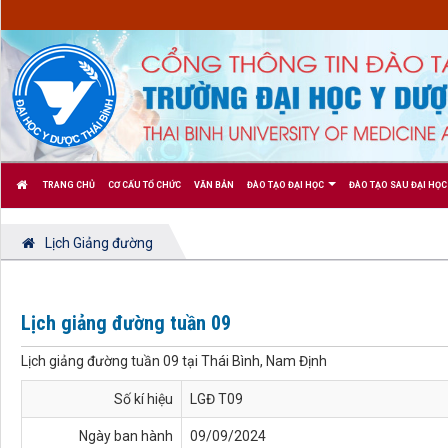
TRANG CHỦ
CƠ CẤU TỔ CHỨC
VĂN BẢN
ĐÀO TẠO ĐẠI HỌC
ĐÀO TẠO SAU ĐẠI HỌC
Lịch Giảng đường
Lịch giảng đường tuần 09
Lịch giảng đường tuần 09 tại Thái Bình, Nam Định
Số kí hiệu
LGĐ T09
Ngày ban hành
09/09/2024