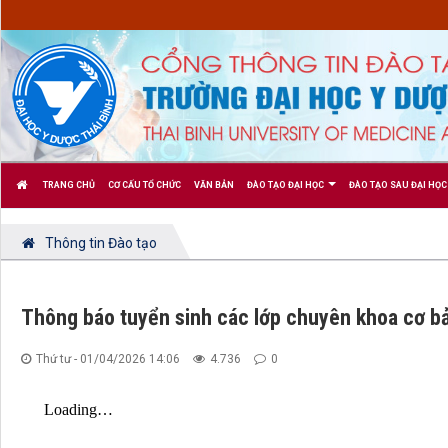
TRANG CHỦ
CƠ CẤU TỔ CHỨC
VĂN BẢN
ĐÀO TẠO ĐẠI HỌC
ĐÀO TẠO SAU ĐẠI HỌC
Thông tin Đào tạo
Thông báo tuyển sinh các lớp chuyên khoa cơ bả
Thứ tư - 01/04/2026 14:06
4.736
0