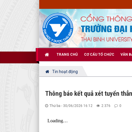
TRANG CHỦ
CƠ CẤU TỔ CHỨC
VĂN B
Tin hoạt động
Thông báo kết quả xét tuyển thẳ
Thứ ba - 30/06/2026 16:12
2.376
0