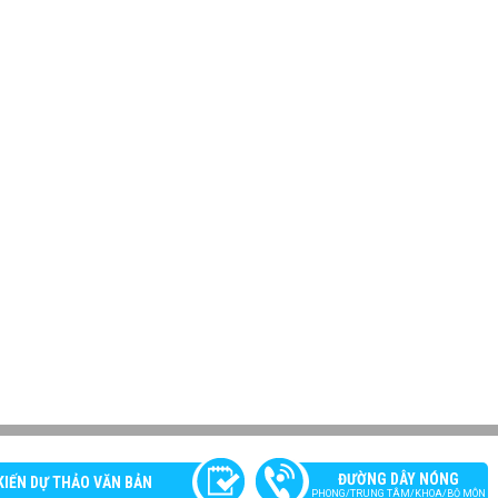
ĐƯỜNG DÂY NÓNG
KIẾN DỰ THẢO VĂN BẢN
PHONG/TRUNG TÂM/KHOA/BỘ MÔN