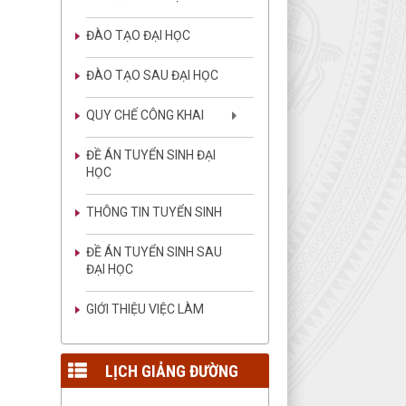
ĐÀO TẠO ĐẠI HỌC
ĐÀO TẠO SAU ĐẠI HỌC
LGĐ T04
Lịch giảng đường tuần 04
QUY CHẾ CÔNG KHAI
lượt xem: 134 | lượt tải:247
LGĐ T03
ĐỀ ÁN TUYỂN SINH ĐẠI
Lịch giảng đường tuần 03
HỌC
lượt xem: 1461 | lượt
tải:3929
THÔNG TIN TUYỂN SINH
LGĐ T02
Lịch giảng đường tuần 02
ĐỀ ÁN TUYỂN SINH SAU
lượt xem: 1208 | lượt
ĐẠI HỌC
tải:2595
GIỚI THIỆU VIỆC LÀM
LGT 01
Lịch giảng đường tuần 01
lượt xem: 1355 | lượt
tải:2743
LỊCH GIẢNG ĐƯỜNG
LGĐ T48