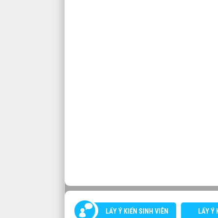
LẤY Ý KIẾN SINH VIÊN
LẤY Ý 