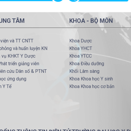
UNG TÂM
KHOA - BỘ MÔN
 viện và TT CNTT
Khoa Dược
phỏng và huấn luyện KN
Khoa YHCT
h vụ KHKT Y Dược
Khoa YTCC
hát triển giảng viên
Khoa Điều dưỡng
iên cứu Dân số & PTNT
Khối Lâm sàng
 học ứng dụng
Khoa Khoa học Y sinh
m Y Tế
Khoa Khoa học cơ bản