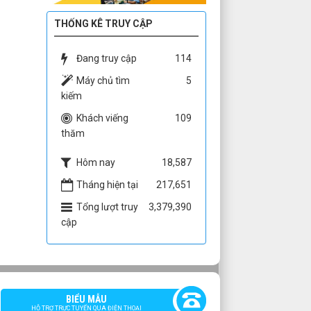
THỐNG KÊ TRUY CẬP
Đang truy cập
114
Máy chủ tìm
5
kiếm
Khách viếng
109
thăm
Hôm nay
18,587
Tháng hiện tại
217,651
Tổng lượt truy
3,379,390
cập
BIỂU MẪU
HỖ TRỢ TRỰC TUYẾN QUA ĐIỆN THOẠI