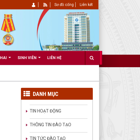
Sơ đồ cổng
Liên kết
KHAI
SINH VIÊN
LIÊN HỆ
DANH MỤC
TIN HOẠT ĐỘNG
THÔNG TIN ĐÀO TẠO
TIN TỨC ĐÀO TẠO