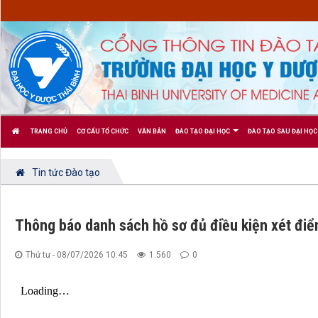
TRANG CHỦ
CƠ CẤU TỔ CHỨC
VĂN BẢN
ĐÀO TẠO ĐẠI HỌC
ĐÀO TẠO SAU ĐẠI HỌC
Tin tức Đào tạo
Thông báo danh sách hồ sơ đủ điều kiện xét đi
Thứ tư - 08/07/2026 10:45
1.560
0