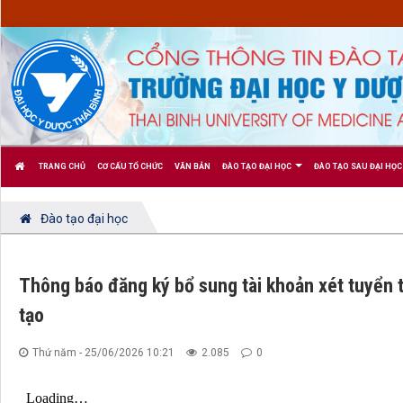
TRANG CHỦ
CƠ CẤU TỔ CHỨC
VĂN BẢN
ĐÀO TẠO ĐẠI HỌC
ĐÀO TẠO SAU ĐẠI HỌC
Đào tạo đại học
Thông báo đăng ký bổ sung tài khoản xét tuyển 
tạo
Thứ năm - 25/06/2026 10:21
2.085
0