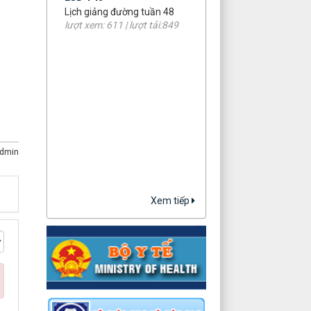
lượt xem: 611 | lượt tải:849
dmin
Xem tiếp