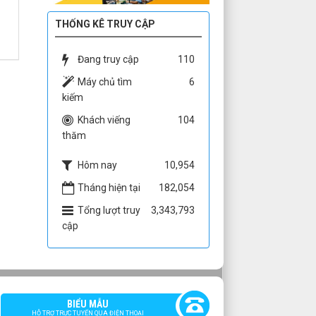
THỐNG KÊ TRUY CẬP
Đang truy cập
110
Máy chủ tìm
6
kiếm
Khách viếng
104
thăm
Hôm nay
10,954
Tháng hiện tại
182,054
Tổng lượt truy
3,343,793
cập
BIỂU MẪU
HỖ TRỢ TRỰC TUYẾN QUA ĐIỆN THOẠI