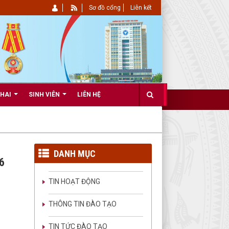
Sơ đồ cổng
Liên kết
KHAI
SINH VIÊN
LIÊN HỆ
DANH MỤC
26
TIN HOẠT ĐỘNG
THÔNG TIN ĐÀO TẠO
TIN TỨC ĐÀO TẠO