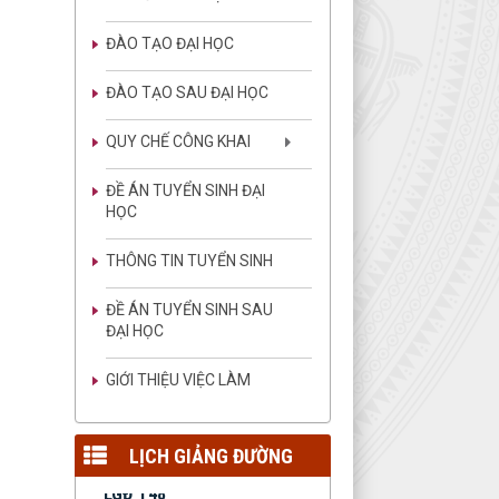
ĐÀO TẠO ĐẠI HỌC
LGĐ T04
ĐÀO TẠO SAU ĐẠI HỌC
Lịch giảng đường tuần 04
lượt xem: 73 | lượt tải:140
QUY CHẾ CÔNG KHAI
LGĐ T03
Lịch giảng đường tuần 03
ĐỀ ÁN TUYỂN SINH ĐẠI
lượt xem: 1439 | lượt
HỌC
tải:3865
THÔNG TIN TUYỂN SINH
LGĐ T02
Lịch giảng đường tuần 02
ĐỀ ÁN TUYỂN SINH SAU
lượt xem: 1196 | lượt
ĐẠI HỌC
tải:2578
LGT 01
GIỚI THIỆU VIỆC LÀM
Lịch giảng đường tuần 01
lượt xem: 1348 | lượt
tải:2735
LỊCH GIẢNG ĐƯỜNG
LGĐ T48
Lịch giảng đường tuần 48