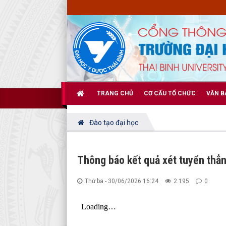
TRANG CHỦ
CƠ CẤU TỔ CHỨC
VĂN B
Đào tạo đại học
Thông báo kết quả xét tuyển thẳn
Thứ ba - 30/06/2026 16:24
2.195
0