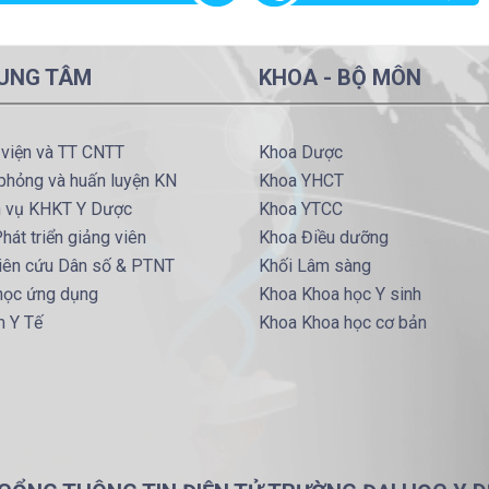
UNG TÂM
KHOA - BỘ MÔN
 viện và TT CNTT
Khoa Dược
phỏng và huấn luyện KN
Khoa YHCT
h vụ KHKT Y Dược
Khoa YTCC
hát triển giảng viên
Khoa Điều dưỡng
iên cứu Dân số & PTNT
Khối Lâm sàng
 học ứng dụng
Khoa Khoa học Y sinh
m Y Tế
Khoa Khoa học cơ bản