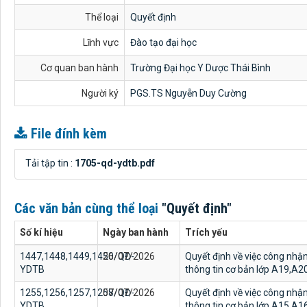
Thể loại
Quyết định
Lĩnh vực
Đào tạo đại học
Cơ quan ban hành
Trường Đại học Y Dược Thái Bình
Người ký
PGS.TS Nguyễn Duy Cường
File đính kèm
Tải tập tin :
1705-qd-ydtb.pdf
Các văn bản cùng thể loại
"Quyết định"
Số kí hiệu
Ngày ban hành
Trích yếu
1447,1448,1449,1450/QĐ-
26/07/2026
Quyết định về việc công nhậ
YDTB
thông tin cơ bản lớp A19,A
1255,1256,1257,1258/QĐ-
07/07/2026
Quyết định về việc công nhậ
YDTB
thông tin cơ bản lớp A15,A