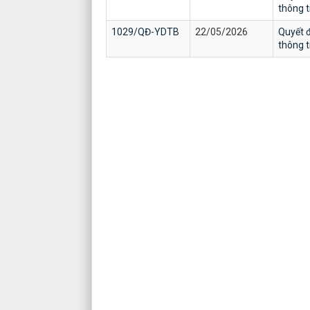
thông 
1029/QĐ-YDTB
22/05/2026
Quyết đ
thông 