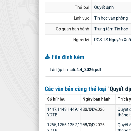
Thể loại
Quyết định
Lĩnh vực
Tin học văn phòng
Cơ quan ban hành
Trung tâm Tin học
Người ký
PGS.TS Nguyễn Xuâ
File đính kèm
Tải tập tin :
a5.4.4_2026.pdf
Các văn bản cùng thể loại
"Quyết đị
Số kí hiệu
Ngày ban hành
Trích 
1447,1448,1449,1450/QĐ-
26/07/2026
Quyết đ
YDTB
thông 
1255,1256,1257,1258/QĐ-
07/07/2026
Quyết đ
YDTB
thông 