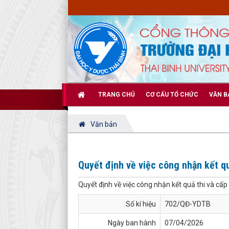
TRANG CHỦ
CƠ CẤU TỔ CHỨC
VĂN B
Văn bản
Quyết định về việc công nhận kết q
Quyết định về việc công nhận kết quả thi và c
Số kí hiệu
702/QĐ-YDTB
Ngày ban hành
07/04/2026