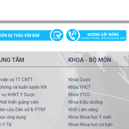
ĐƯỜNG DÂY NÓNG
KIẾN DỰ THẢO VĂN BẢN
PHONG/TRUNG TÂM/KHOA/BỘ MÔN
UNG TÂM
KHOA - BỘ MÔN
 viện và TT CNTT
Khoa Dược
phỏng và huấn luyện KN
Khoa YHCT
h vụ KHKT Y Dược
Khoa YTCC
hát triển giảng viên
Khoa Điều dưỡng
iên cứu Dân số & PTNT
Khối Lâm sàng
 học ứng dụng
Khoa Khoa học Y sinh
m Y Tế
Khoa Khoa học cơ bản