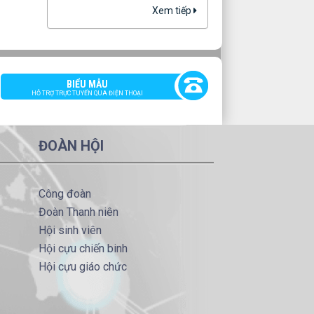
Xem tiếp
Lịch giảng đường tuần 02
lượt xem: 1189 | lượt
tải:2568
LGT 01
Lịch giảng đường tuần 01
BIỂU MẪU
lượt xem: 1342 | lượt
HỖ TRỢ TRỰC TUYẾN QUA ĐIỆN THOẠI
tải:2730
LGĐ T48
Lịch giảng đường tuần 48
ĐOÀN HỘI
lượt xem: 607 | lượt tải:849
Công đoàn
Đoàn Thanh niên
Hội sinh viên
Hội cựu chiến binh
Hội cựu giáo chức