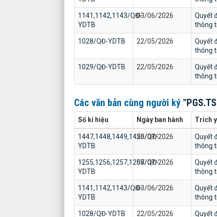
1141,1142,1143/QĐ-
03/06/2026
Quyết đ
YDTB
thông 
1028/QĐ-YDTB
22/05/2026
Quyết đ
thông 
1029/QĐ-YDTB
22/05/2026
Quyết đ
thông 
Các văn bản cùng người ký
"PGS.TS
Số kí hiệu
Ngày ban hành
Trích 
1447,1448,1449,1450/QĐ-
26/07/2026
Quyết đ
YDTB
thông 
1255,1256,1257,1258/QĐ-
07/07/2026
Quyết đ
YDTB
thông 
1141,1142,1143/QĐ-
03/06/2026
Quyết đ
YDTB
thông 
1028/QĐ-YDTB
22/05/2026
Quyết đ