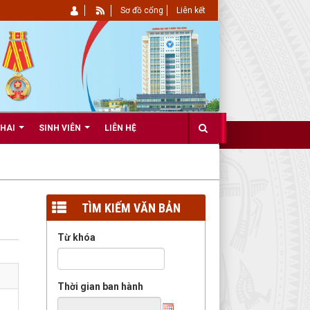
Sơ đồ cổng
Liên kết
KHAI
SINH VIÊN
LIÊN HỆ
TÌM KIẾM VĂN BẢN
Từ khóa
Thời gian ban hành