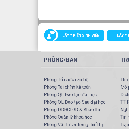
LẤY Ý KIẾN SINH VIÊN
LẤY Ý 
PHÒNG/BAN
TR
Phòng Tổ chức cán bộ
Thư
Phòng Tài chính kế toán
Mô 
Phòng QL Đào tạo đại học
Dịc
Phòng QL Đào tạo Sau đại học
TT P
Phòng DDBCLGD & Khảo thí
Ngh
Phòng Quản lý khoa học
Tin
Phòng Vật tư và Trang thiết bị
Trạ