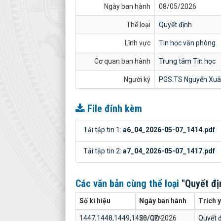
Ngày ban hành
08/05/2026
Thể loại
Quyết định
Lĩnh vực
Tin học văn phòng
Cơ quan ban hành
Trung tâm Tin học
Người ký
PGS.TS Nguyễn Xuâ
File đính kèm
Tải tập tin 1:
a6_04_2026-05-07_1414.pdf
Tải tập tin 2:
a7_04_2026-05-07_1417.pdf
Các văn bản cùng thể loại
"Quyết đị
Số kí hiệu
Ngày ban hành
Trích 
1447,1448,1449,1450/QĐ-
26/07/2026
Quyết đ