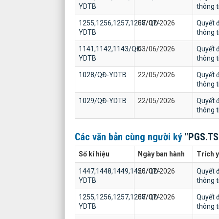
YDTB
thông 
1255,1256,1257,1258/QĐ-
07/07/2026
Quyết đ
YDTB
thông 
1141,1142,1143/QĐ-
03/06/2026
Quyết đ
YDTB
thông 
1028/QĐ-YDTB
22/05/2026
Quyết đ
thông 
1029/QĐ-YDTB
22/05/2026
Quyết đ
thông 
Các văn bản cùng người ký
"PGS.TS
Số kí hiệu
Ngày ban hành
Trích 
1447,1448,1449,1450/QĐ-
26/07/2026
Quyết đ
YDTB
thông 
1255,1256,1257,1258/QĐ-
07/07/2026
Quyết đ
YDTB
thông 