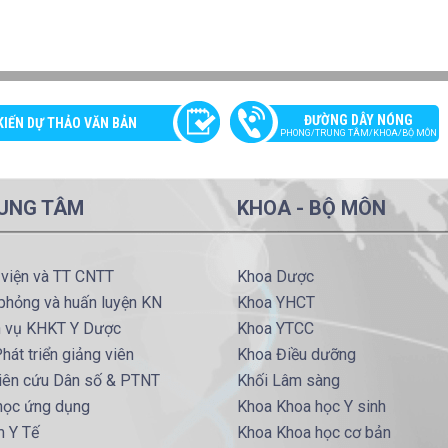
ĐƯỜNG DÂY NÓNG
KIẾN DỰ THẢO VĂN BẢN
PHONG/TRUNG TÂM/KHOA/BỘ MÔN
UNG TÂM
KHOA - BỘ MÔN
 viện và TT CNTT
Khoa Dược
phỏng và huấn luyện KN
Khoa YHCT
h vụ KHKT Y Dược
Khoa YTCC
hát triển giảng viên
Khoa Điều dưỡng
iên cứu Dân số & PTNT
Khối Lâm sàng
 học ứng dụng
Khoa Khoa học Y sinh
m Y Tế
Khoa Khoa học cơ bản