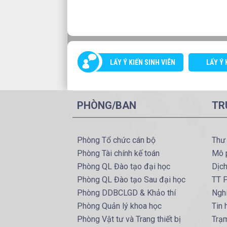
LẤY Ý KIẾN SINH VIÊN
LẤY Ý 
PHÒNG/BAN
TR
Phòng Tổ chức cán bộ
Thư
Phòng Tài chính kế toán
Mô 
Phòng QL Đào tạo đại học
Dịc
Phòng QL Đào tạo Sau đại học
TT P
Phòng DDBCLGD & Khảo thí
Ngh
Phòng Quản lý khoa học
Tin
Phòng Vật tư và Trang thiết bị
Trạ