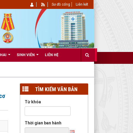
Sơ đồ cổng
Liên kết
KHAI
SINH VIÊN
LIÊN HỆ
TÌM KIẾM VĂN BẢN
cơ
Từ khóa
Thời gian ban hành