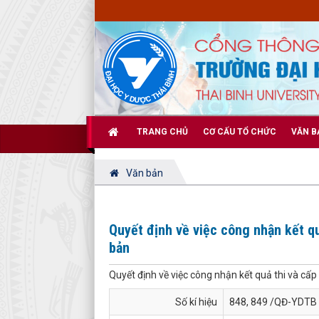
TRANG CHỦ
CƠ CẤU TỔ CHỨC
VĂN B
Văn bản
Quyết định về việc công nhận kết q
bản
Quyết định về việc công nhận kết quả thi và cấ
Số kí hiệu
848, 849 /QĐ-YDTB