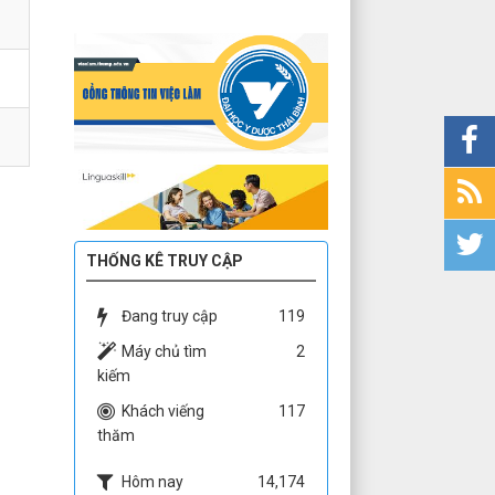
THỐNG KÊ TRUY CẬP
Đang truy cập
119
Máy chủ tìm
2
kiếm
Khách viếng
117
thăm
Hôm nay
14,174