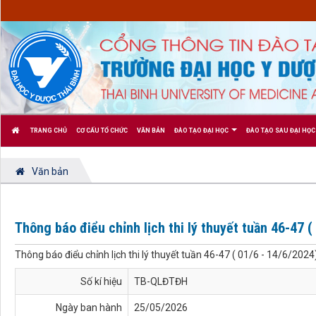
TRANG CHỦ
CƠ CẤU TỔ CHỨC
VĂN BẢN
ĐÀO TẠO ĐẠI HỌC
ĐÀO TẠO SAU ĐẠI HỌC
Văn bản
Thông báo điểu chỉnh lịch thi lý thuyết tuần 46-47 (
Thông báo điểu chỉnh lịch thi lý thuyết tuần 46-47 ( 01/6 - 14/6/2024
Số kí hiệu
TB-QLĐTĐH
Ngày ban hành
25/05/2026