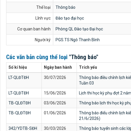
Thể loại
Thông báo
Lĩnh vực
Đào tạo đại học
Cơ quan ban hành
Phòng QL Đào tạo Đại học
Người ký
PGS.TS Ngô Thanh Bình
Các văn bản cùng thể loại
"Thông báo"
Số kí hiệu
Ngày ban hành
Trích yếu
LT-QLĐTĐH
30/07/2026
Thông báo điều chỉnh lịch kiểm
Tuần 03
LT-QLĐTĐH
15/06/2026
Lịch thi học kỳ phụ đợt 2 nă
TB-QLĐTĐH
03/06/2026
Thông báo lịch thi học kỳ p
TB-QLĐTĐH
01/06/2026
Thông báo điểu chỉnh lịch ki
21/6/2026)
342/YDTB-SĐH
30/03/2026
Thông báo tuyển sinh các lớ