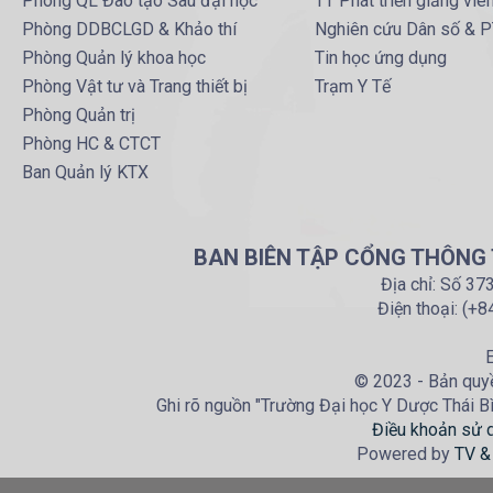
Phòng QL Đào tạo Sau đại học
TT Phát triển giảng viê
Phòng DDBCLGD & Khảo thí
Nghiên cứu Dân số & 
Phòng Quản lý khoa học
Tin học ứng dụng
Phòng Vật tư và Trang thiết bị
Trạm Y Tế
Phòng Quản trị
Phòng HC & CTCT
Ban Quản lý KTX
BAN BIÊN TẬP CỔNG THÔNG T
Địa chỉ: Số 37
Điện thoại: (+
E
© 2023 - Bản quyề
Ghi rõ nguồn "Trường Đại học Y Dược Thái Bìn
Điều khoản sử 
Powered by
TV &