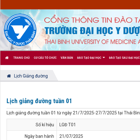
TRANG CHỦ
CƠ CẤU TỔ CHỨC
VĂN BẢN
ĐÀO TẠO ĐẠI HỌC
ĐÀO TẠO SAU ĐẠI HỌC
Lịch Giảng đường
Lịch giảng đường tuần 01
Lịch giảng đường tuần 01 từ ngày 21/7/2025-27/7/2025 tại Thái Bì
Số kí hiệu
LGĐ T01
Ngày ban hành
21/07/2025