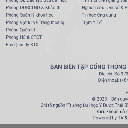
Phòng QL Đào tạo Sau đại học
TT Phát triển giảng viê
Phòng DDBCLGD & Khảo thí
Nghiên cứu Dân số & 
Phòng Quản lý khoa học
Tin học ứng dụng
Phòng Vật tư và Trang thiết bị
Trạm Y Tế
Phòng Quản trị
Phòng HC & CTCT
Ban Quản lý KTX
BAN BIÊN TẬP CỔNG THÔNG T
Địa chỉ: Số 37
Điện thoại: (+
E
© 2023 - Bản quyề
Ghi rõ nguồn "Trường Đại học Y Dược Thái Bìn
Điều khoản sử 
Powered by
TV &