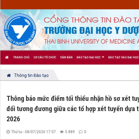
TRANG CHỦ
CƠ CẤU TỔ CHỨC
VĂN BẢN
ĐÀO TẠO ĐẠI HỌC
ĐÀO TẠO SAU ĐẠI HỌC
Thông tin Đào tạo
Thông báo mức điểm tối thiểu nhận hồ sơ xét tuy
đổi tương đương giữa các tổ hợp xét tuyển dựa t
2026
Thứ tư - 08/07/2026 17:57
5.889
0