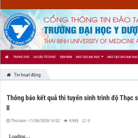
TRANG CHỦ
CƠ CẤU TỔ CHỨC
VĂN BẢN
ĐÀO TẠO ĐẠI HỌC
ĐÀO TẠO SAU ĐẠI HỌC
Tin hoạt động
Thông báo kết quả thi tuyển sinh trình độ Thạc 
II
Thứ năm - 11/06/2026 16:52
4.995
0