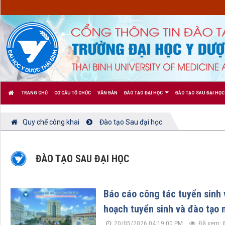
TRANG CHỦ
CƠ CẤU TỔ CHỨC
VĂN BẢN
ĐÀO TẠO ĐẠI HỌC
ĐÀO TẠO SAU ĐẠI HỌC
Quy chế công khai
Đào tạo Sau đại học
ĐÀO TẠO SAU ĐẠI HỌC
Báo cáo công tác tuyển sinh 
hoạch tuyển sinh và đào tạ
20/05/2026 04:19:00 PM
Đã xem: 