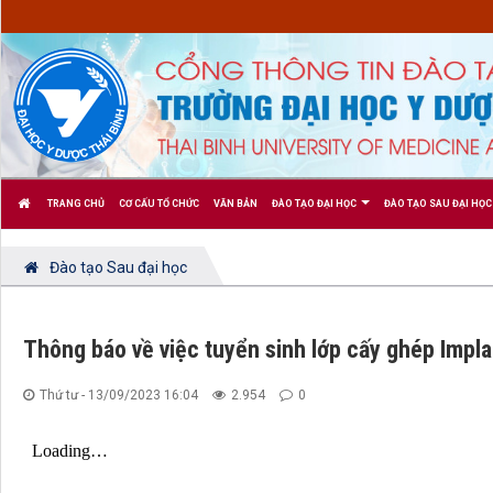
TRANG CHỦ
CƠ CẤU TỔ CHỨC
VĂN BẢN
ĐÀO TẠO ĐẠI HỌC
ĐÀO TẠO SAU ĐẠI HỌC
Đào tạo Sau đại học
Thông báo về việc tuyển sinh lớp cấy ghép Impla
Thứ tư - 13/09/2023 16:04
2.954
0