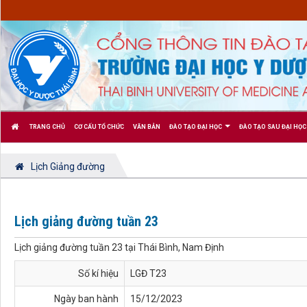
TRANG CHỦ
CƠ CẤU TỔ CHỨC
VĂN BẢN
ĐÀO TẠO ĐẠI HỌC
ĐÀO TẠO SAU ĐẠI HỌC
Lịch Giảng đường
Lịch giảng đường tuần 23
Lịch giảng đường tuần 23 tại Thái Bình, Nam Định
Số kí hiệu
LGĐ T23
Ngày ban hành
15/12/2023