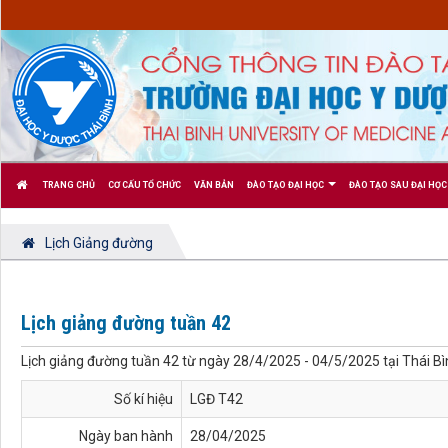
TRANG CHỦ
CƠ CẤU TỔ CHỨC
VĂN BẢN
ĐÀO TẠO ĐẠI HỌC
ĐÀO TẠO SAU ĐẠI HỌC
Lịch Giảng đường
Lịch giảng đường tuần 42
Lịch giảng đường tuần 42 từ ngày 28/4/2025 - 04/5/2025 tại Thái B
Số kí hiệu
LGĐ T42
Ngày ban hành
28/04/2025