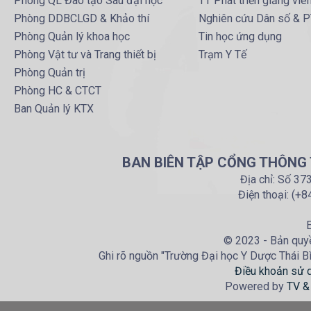
Phòng QL Đào tạo Sau đại học
TT Phát triển giảng viê
Phòng DDBCLGD & Khảo thí
Nghiên cứu Dân số & 
Phòng Quản lý khoa học
Tin học ứng dụng
Phòng Vật tư và Trang thiết bị
Trạm Y Tế
Phòng Quản trị
Phòng HC & CTCT
Ban Quản lý KTX
BAN BIÊN TẬP CỔNG THÔNG T
Địa chỉ: Số 37
Điện thoại: (+
E
© 2023 - Bản quyề
Ghi rõ nguồn "Trường Đại học Y Dược Thái Bìn
Điều khoản sử 
Powered by
TV &