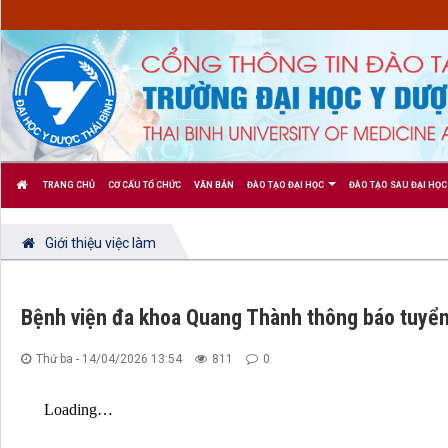
TRANG CHỦ
CƠ CẤU TỔ CHỨC
VĂN BẢN
ĐÀO TẠO ĐẠI HỌC
ĐÀO TẠO SAU ĐẠI HỌC
Giới thiệu việc làm
Bệnh viện đa khoa Quang Thành thông báo tuyể
Thứ ba - 14/04/2026 13:54
811
0