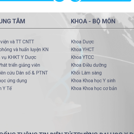
UNG TÂM
KHOA - BỘ MÔN
 viện và TT CNTT
Khoa Dược
phỏng và huấn luyện KN
Khoa YHCT
h vụ KHKT Y Dược
Khoa YTCC
hát triển giảng viên
Khoa Điều dưỡng
iên cứu Dân số & PTNT
Khối Lâm sàng
 học ứng dụng
Khoa Khoa học Y sinh
m Y Tế
Khoa Khoa học cơ bản