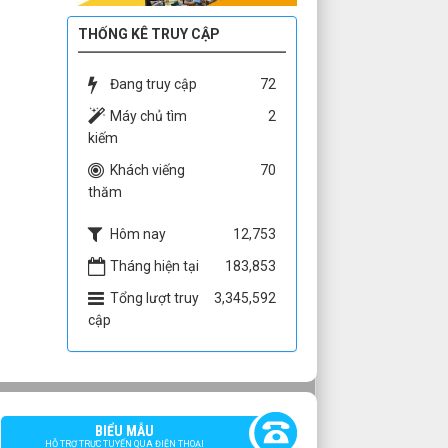
THỐNG KÊ TRUY CẬP
Đang truy cập
72
Máy chủ tìm
2
kiếm
Khách viếng
70
thăm
Hôm nay
12,753
Tháng hiện tại
183,853
Tổng lượt truy
3,345,592
cập
BIỂU MẪU
HỖ TRỢ TRỰC TUYẾN QUA ĐIỆN THOẠI