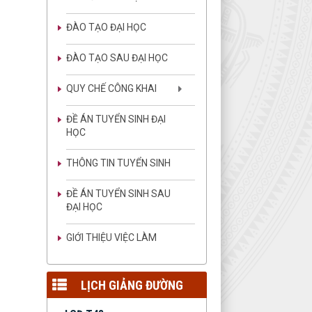
ĐÀO TẠO ĐẠI HỌC
LGĐ T04
ĐÀO TẠO SAU ĐẠI HỌC
Lịch giảng đường tuần 04
lượt xem: 79 | lượt tải:146
QUY CHẾ CÔNG KHAI
LGĐ T03
ĐỀ ÁN TUYỂN SINH ĐẠI
Lịch giảng đường tuần 03
HỌC
lượt xem: 1443 | lượt
tải:3869
THÔNG TIN TUYỂN SINH
LGĐ T02
Lịch giảng đường tuần 02
ĐỀ ÁN TUYỂN SINH SAU
lượt xem: 1196 | lượt
ĐẠI HỌC
tải:2578
LGT 01
GIỚI THIỆU VIỆC LÀM
Lịch giảng đường tuần 01
lượt xem: 1349 | lượt
tải:2736
LỊCH GIẢNG ĐƯỜNG
LGĐ T48