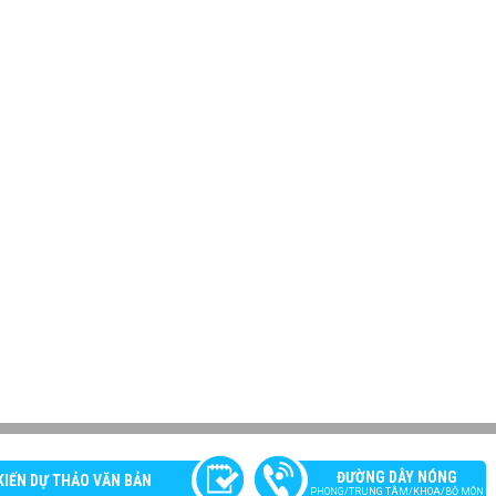
ĐƯỜNG DÂY NÓNG
KIẾN DỰ THẢO VĂN BẢN
PHONG/TRUNG TÂM/KHOA/BỘ MÔN