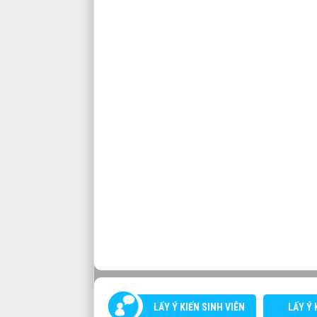
LẤY Ý KIẾN SINH VIÊN
LẤY Ý 