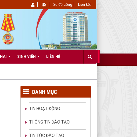
Sơ đồ cổng
Liên kết
KHAI
SINH VIÊN
LIÊN HỆ
DANH MỤC
TIN HOẠT ĐỘNG
THÔNG TIN ĐÀO TẠO
TIN TỨC ĐÀO TẠO