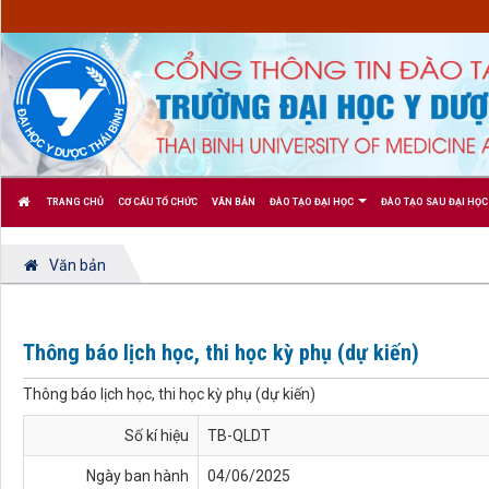
TRANG CHỦ
CƠ CẤU TỔ CHỨC
VĂN BẢN
ĐÀO TẠO ĐẠI HỌC
ĐÀO TẠO SAU ĐẠI HỌC
Văn bản
Thông báo lịch học, thi học kỳ phụ (dự kiến)
Thông báo lịch học, thi học kỳ phụ (dự kiến)
Số kí hiệu
TB-QLDT
Ngày ban hành
04/06/2025