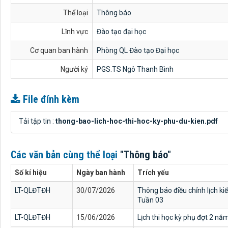
Thể loại
Thông báo
Lĩnh vực
Đào tạo đại học
Cơ quan ban hành
Phòng QL Đào tạo Đại học
Người ký
PGS.TS Ngô Thanh Bình
File đính kèm
Tải tập tin :
thong-bao-lich-hoc-thi-hoc-ky-phu-du-kien.pdf
Các văn bản cùng thể loại
"Thông báo"
Số kí hiệu
Ngày ban hành
Trích yếu
LT-QLĐTĐH
30/07/2026
Thông báo điều chỉnh lịch kiểm
Tuần 03
LT-QLĐTĐH
15/06/2026
Lịch thi học kỳ phụ đợt 2 nă