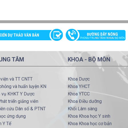
ĐƯỜNG DÂY NÓNG
KIẾN DỰ THẢO VĂN BẢN
PHONG/TRUNG TÂM/KHOA/BỘ MÔN
UNG TÂM
KHOA - BỘ MÔN
 viện và TT CNTT
Khoa Dược
phỏng và huấn luyện KN
Khoa YHCT
h vụ KHKT Y Dược
Khoa YTCC
hát triển giảng viên
Khoa Điều dưỡng
iên cứu Dân số & PTNT
Khối Lâm sàng
 học ứng dụng
Khoa Khoa học Y sinh
m Y Tế
Khoa Khoa học cơ bản