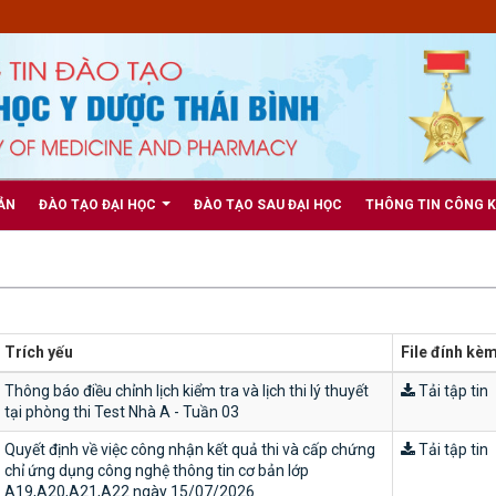
ẢN
ĐÀO TẠO ĐẠI HỌC
ĐÀO TẠO SAU ĐẠI HỌC
THÔNG TIN CÔNG 
Trích yếu
File đính kè
Thông báo điều chỉnh lịch kiểm tra và lịch thi lý thuyết
Tải tập tin
tại phòng thi Test Nhà A - Tuần 03
Quyết định về việc công nhận kết quả thi và cấp chứng
Tải tập tin
chỉ ứng dụng công nghệ thông tin cơ bản lớp
A19,A20,A21,A22 ngày 15/07/2026