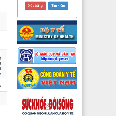
1
2
3
4
5
1
2