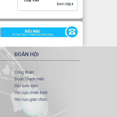
Lịch giảng đường tuần 02
Xem tiếp
lượt xem: 1189 | lượt
tải:2569
LGT 01
Lịch giảng đường tuần 01
lượt xem: 1343 | lượt
BIỂU MẪU
tải:2730
HỖ TRỢ TRỰC TUYẾN QUA ĐIỆN THOẠI
LGĐ T48
Lịch giảng đường tuần 48
lượt xem: 607 | lượt tải:849
ĐOÀN HỘI
Công đoàn
Đoàn Thanh niên
Hội sinh viên
Hội cựu chiến binh
Hội cựu giáo chức