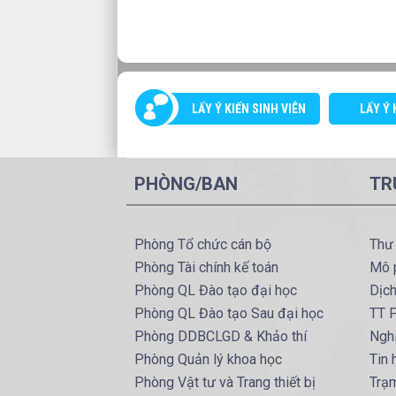
LẤY Ý KIẾN SINH VIÊN
LẤY Ý 
PHÒNG/BAN
TR
Phòng Tổ chức cán bộ
Thư
Phòng Tài chính kế toán
Mô 
Phòng QL Đào tạo đại học
Dịc
Phòng QL Đào tạo Sau đại học
TT P
Phòng DDBCLGD & Khảo thí
Ngh
Phòng Quản lý khoa học
Tin
Phòng Vật tư và Trang thiết bị
Trạ