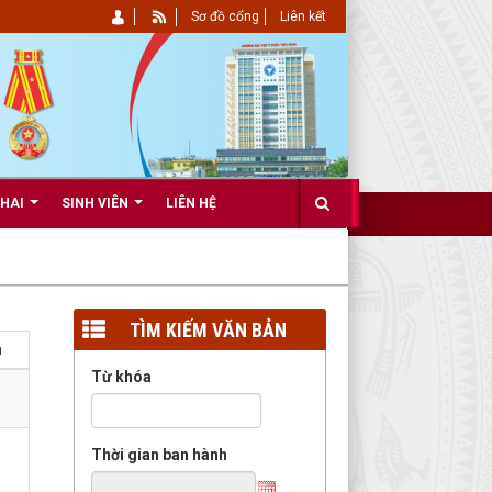
Sơ đồ cổng
Liên kết
KHAI
SINH VIÊN
LIÊN HỆ
TÌM KIẾM VĂN BẢN
m
Từ khóa
Thời gian ban hành