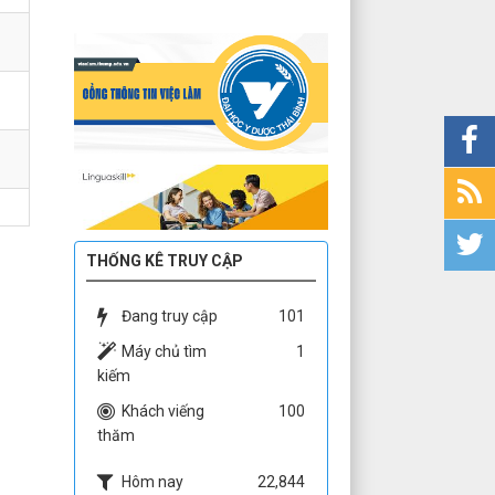
THỐNG KÊ TRUY CẬP
Đang truy cập
101
Máy chủ tìm
1
kiếm
Khách viếng
100
thăm
Hôm nay
22,844