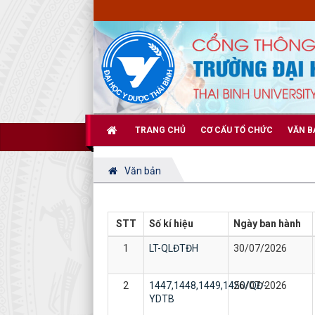
TRANG CHỦ
CƠ CẤU TỔ CHỨC
VĂN B
Văn bản
STT
Số kí hiệu
Ngày ban hành
1
LT-QLĐTĐH
30/07/2026
2
1447,1448,1449,1450/QĐ-
26/07/2026
YDTB