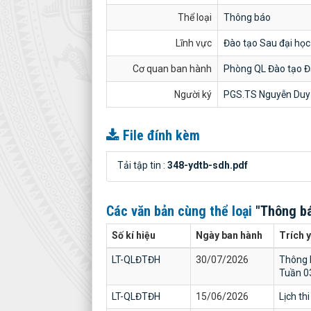
Thể loại
Thông báo
Lĩnh vực
Đào tạo Sau đại học
Cơ quan ban hành
Phòng QL Đào tạo Đ
Người ký
PGS.TS Nguyễn Duy
File đính kèm
Tải tập tin :
348-ydtb-sdh.pdf
Các văn bản cùng thể loại
"Thông b
Số kí hiệu
Ngày ban hành
Trích 
LT-QLĐTĐH
30/07/2026
Thông b
Tuần 0
LT-QLĐTĐH
15/06/2026
Lịch th