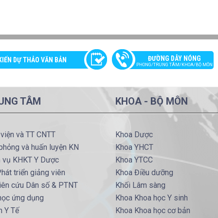
ĐƯỜNG DÂY NÓNG
KIẾN DỰ THẢO VĂN BẢN
PHONG/TRUNG TÂM/KHOA/BỘ MÔN
UNG TÂM
KHOA - BỘ MÔN
 viện và TT CNTT
Khoa Dược
phỏng và huấn luyện KN
Khoa YHCT
h vụ KHKT Y Dược
Khoa YTCC
hát triển giảng viên
Khoa Điều dưỡng
iên cứu Dân số & PTNT
Khối Lâm sàng
 học ứng dụng
Khoa Khoa học Y sinh
m Y Tế
Khoa Khoa học cơ bản