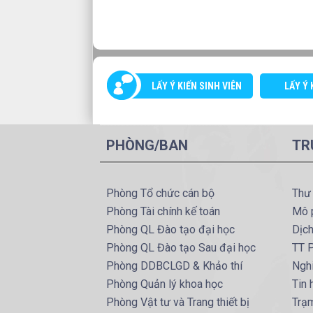
LẤY Ý KIẾN SINH VIÊN
LẤY Ý 
PHÒNG/BAN
TR
Phòng Tổ chức cán bộ
Thư
Phòng Tài chính kế toán
Mô 
Phòng QL Đào tạo đại học
Dịc
Phòng QL Đào tạo Sau đại học
TT P
Phòng DDBCLGD & Khảo thí
Ngh
Phòng Quản lý khoa học
Tin
Phòng Vật tư và Trang thiết bị
Trạ