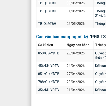
TB-QLĐTĐH
03/06/2026
Thông b
TB-QLĐTĐH
01/06/2026
Thông b
21/6/2
TB-QLĐTĐH
25/05/2026
Thông b
Các văn bản cùng người ký
"PGS.TS
Số kí hiệu
Ngày ban hành
Trích 
850/QĐ-YDTB
28/04/2026
Quyết đ
thức đà
456/KH-YDTB
24/04/2026
Kế hoạc
851/QĐ-YDTB
27/04/2026
Quyết đ
788/QĐ-YDTB
23/04/2026
Quyết đ
356/KH-YDTB
01/04/2026
Kế hoạ