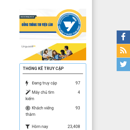
THỐNG KÊ TRUY CẬP
Đang truy cập
97
Máy chủ tìm
4
kiếm
Khách viếng
93
thăm
Hôm nay
23,408