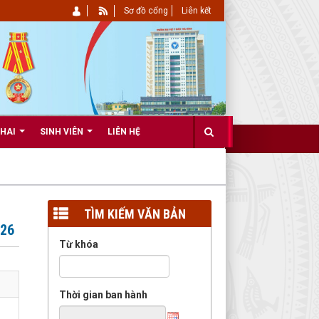
Sơ đồ cổng
Liên kết
KHAI
SINH VIÊN
LIÊN HỆ
TÌM KIẾM VĂN BẢN
026
Từ khóa
Thời gian ban hành