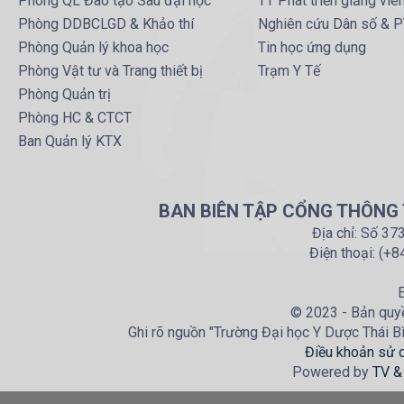
Phòng QL Đào tạo Sau đại học
TT Phát triển giảng viê
Phòng DDBCLGD & Khảo thí
Nghiên cứu Dân số & 
Phòng Quản lý khoa học
Tin học ứng dụng
Phòng Vật tư và Trang thiết bị
Trạm Y Tế
Phòng Quản trị
Phòng HC & CTCT
Ban Quản lý KTX
BAN BIÊN TẬP CỔNG THÔNG T
Địa chỉ: Số 37
Điện thoại: (+
E
© 2023 - Bản quyề
Ghi rõ nguồn "Trường Đại học Y Dược Thái Bìn
Điều khoản sử 
Powered by
TV &