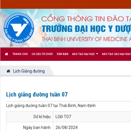
TRANG CHỦ
CƠ CẤU TỔ CHỨC
VĂN BẢN
ĐÀO TẠO ĐẠI HỌC
ĐÀO TẠO SAU ĐẠI HỌC
Lịch Giảng đường
Lịch giảng đường tuần 07
Lịch giảng đường tuần 07 tại Thái Bình, Nam Định
Số kí hiệu
LGĐ T07
Ngày ban hành
26/08/2024