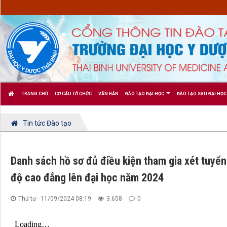
TRANG CHỦ
CƠ CẤU TỔ CHỨC
VĂN BẢN
ĐÀO TẠO ĐẠI HỌC
ĐÀO TẠO SAU ĐẠI HỌC
Tin tức Đào tạo
Danh sách hồ sơ đủ điều kiện tham gia xét tuyển
độ cao đẳng lên đại học năm 2024
Thứ tư - 11/09/2024 08:19
3.658
0