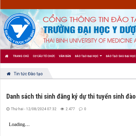
TRANG CHỦ
CƠ CẤU TỔ CHỨC
VĂN BẢN
ĐÀO TẠO ĐẠI HỌC
ĐÀO TẠO SAU ĐẠI HỌC
Tin tức Đào tạo
Danh sách thi sinh đăng ký dự thi tuyển sinh đào
Thứ hai - 12/08/2024 07:32
2.477
0