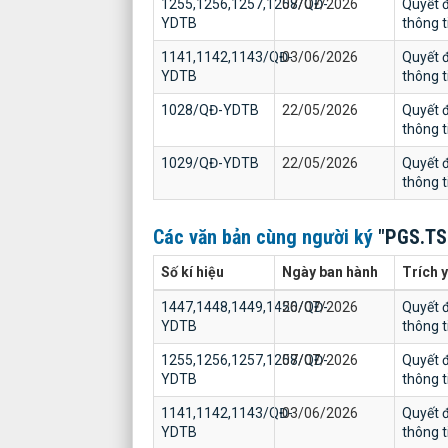
1255,1256,1257,1258/QĐ-
07/07/2026
Quyết đ
YDTB
thông 
1141,1142,1143/QĐ-
03/06/2026
Quyết đ
YDTB
thông 
1028/QĐ-YDTB
22/05/2026
Quyết đ
thông 
1029/QĐ-YDTB
22/05/2026
Quyết đ
thông 
Các văn bản cùng người ký
"PGS.TS
Số kí hiệu
Ngày ban hành
Trích 
1447,1448,1449,1450/QĐ-
26/07/2026
Quyết đ
YDTB
thông 
1255,1256,1257,1258/QĐ-
07/07/2026
Quyết đ
YDTB
thông 
1141,1142,1143/QĐ-
03/06/2026
Quyết đ
YDTB
thông 