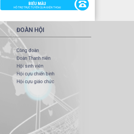
Lịch giảng đường tuần 01
BIỂU MẪU
lượt xem: 1348 | lượt
HỖ TRỢ TRỰC TUYẾN QUA ĐIỆN THOẠI
tải:2735
LGĐ T48
Lịch giảng đường tuần 48
ĐOÀN HỘI
lượt xem: 611 | lượt tải:849
Công đoàn
Đoàn Thanh niên
Hội sinh viên
Hội cựu chiến binh
Hội cựu giáo chức