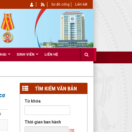
Sơ đồ cổng
Liên kết
KHAI
SINH VIÊN
LIÊN HỆ
TÌM KIẾM VĂN BẢN
cơ
Từ khóa
6
Thời gian ban hành