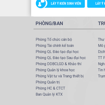
LẤY Ý KIẾN SINH VIÊN
LẤY Ý 
PHÒNG/BAN
TR
Phòng Tổ chức cán bộ
Thư
Phòng Tài chính kế toán
Mô 
Phòng QL Đào tạo đại học
Dịc
Phòng QL Đào tạo Sau đại học
TT P
Phòng DDBCLGD & Khảo thí
Ngh
Phòng Quản lý khoa học
Tin
Phòng Vật tư và Trang thiết bị
Trạ
Phòng Quản trị
Phòng HC & CTCT
Ban Quản lý KTX