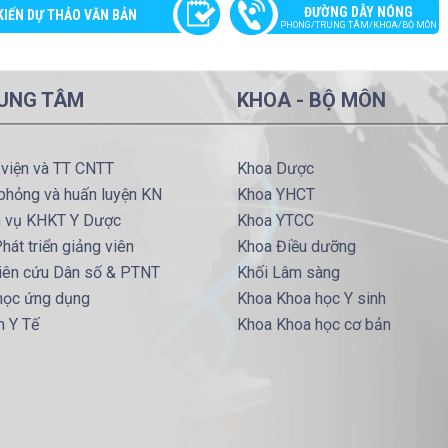
ĐƯỜNG DÂY NÓNG
KIẾN DỰ THẢO VĂN BẢN
PHONG/TRUNG TÂM/KHOA/BỘ MÔN
UNG TÂM
KHOA - BỘ MÔN
 viện và TT CNTT
Khoa Dược
phỏng và huấn luyện KN
Khoa YHCT
h vụ KHKT Y Dược
Khoa YTCC
hát triển giảng viên
Khoa Điều dưỡng
iên cứu Dân số & PTNT
Khối Lâm sàng
 học ứng dụng
Khoa Khoa học Y sinh
m Y Tế
Khoa Khoa học cơ bản