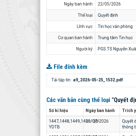
Ngày ban hành
22/05/2026
Thể loại
Quyết định
Lĩnh vực
Tin học văn phòng
Cơ quan ban hành
Trung tâm Tin học
Người ký
PGS.TS Nguyễn Xuâ
File đính kèm
Tải tập tin :
a9_2026-05-25_1532.pdf
Các văn bản cùng thể loại
"Quyết đị
Số kí hiệu
Ngày ban hành
Trích 
1447,1448,1449,1450/QĐ-
26/07/2026
Quyết đ
YDTB
thông 